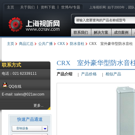
主页
关于我们
资料下载
世博AV专题
上海视听网:
始于2003年，团
联系我们
解决方案
成功案例
主页
商品汇总
公共广播
CRX
防水音柱
CRX 室外豪华型防水音柱 C
CRX 室外豪华型防水音柱 
联系方式
电话：021 62339111
产品介绍
产品价格
相似产品
QQ在线
E-mail: sales@021av.com
更多...
快速产品通道
音响设备