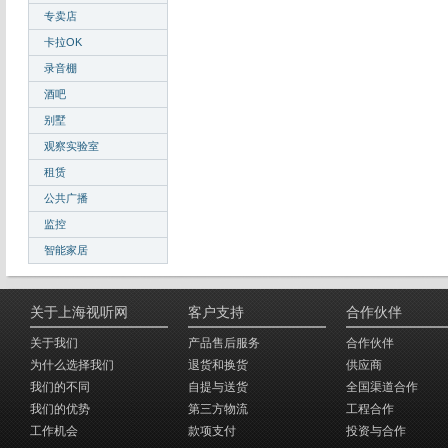
专卖店
卡拉OK
录音棚
酒吧
别墅
观察实验室
租赁
公共广播
监控
智能家居
关于上海视听网
客户支持
合作伙伴
关于我们
产品售后服务
合作伙伴
为什么选择我们
退货和换货
供应商
我们的不同
自提与送货
全国渠道合作
我们的优势
第三方物流
工程合作
工作机会
款项支付
投资与合作