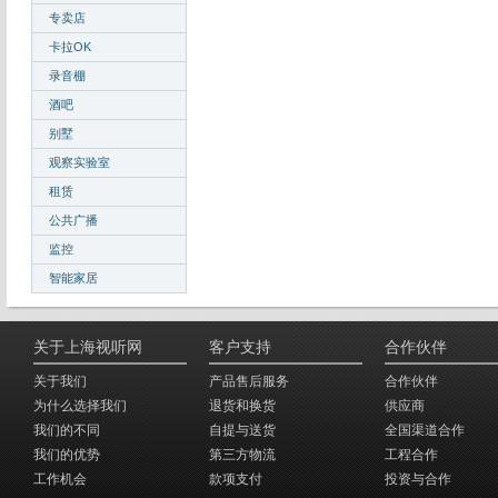
专卖店
卡拉OK
录音棚
酒吧
别墅
观察实验室
租赁
公共广播
监控
智能家居
关于上海视听网
客户支持
合作伙伴
关于我们
产品售后服务
合作伙伴
为什么选择我们
退货和换货
供应商
我们的不同
自提与送货
全国渠道合作
我们的优势
第三方物流
工程合作
工作机会
款项支付
投资与合作