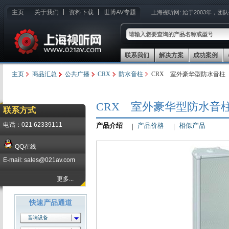
主页
关于我们
资料下载
世博AV专题
上海视听网:
始于2003年，团
联系我们
解决方案
成功案例
主页
商品汇总
公共广播
CRX
防水音柱
CRX 室外豪华型防水音柱 C
CRX 室外豪华型防水音柱 
联系方式
电话：021 62339111
产品介绍
产品价格
相似产品
QQ在线
E-mail: sales@021av.com
更多...
快速产品通道
音响设备