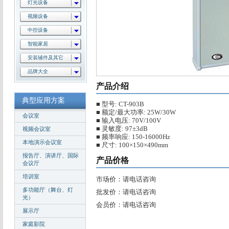
灯光设备
视频设备
中控设备
智能家居
安装辅件及其它
品牌大全
产品介绍
典型应用方案
■ 型号: CT-903B
■ 额定/最大功率: 25W/30W
会议室
■ 输入电压: 70V/100V
■ 灵敏度: 97±3dB
视频会议室
■ 频率响应: 150-16000Hz
本地演示会议室
■ 尺寸: 100×150×490mm
报告厅、演讲厅、国际
产品价格
会议厅
培训室
市场价：请电话咨询
多功能厅（舞台、灯
批发价：请电话咨询
光）
会员价：请电话咨询
展示厅
家庭影院