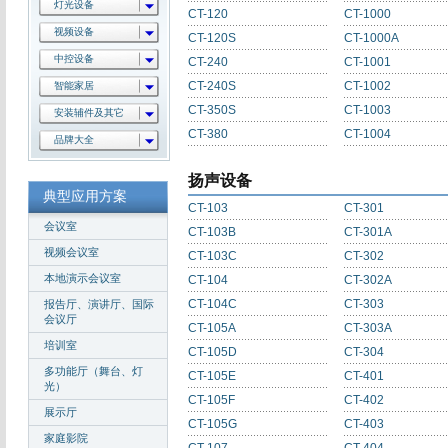
灯光设备
CT-120
CT-1000
视频设备
CT-120S
CT-1000A
中控设备
CT-240
CT-1001
CT-240S
CT-1002
智能家居
CT-350S
CT-1003
安装辅件及其它
CT-380
CT-1004
品牌大全
扬声设备
典型应用方案
CT-103
CT-301
会议室
CT-103B
CT-301A
视频会议室
CT-103C
CT-302
本地演示会议室
CT-104
CT-302A
CT-104C
CT-303
报告厅、演讲厅、国际
会议厅
CT-105A
CT-303A
培训室
CT-105D
CT-304
多功能厅（舞台、灯
CT-105E
CT-401
光）
CT-105F
CT-402
展示厅
CT-105G
CT-403
家庭影院