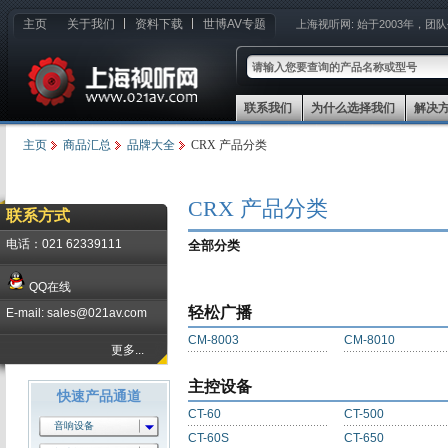
主页
关于我们
资料下载
世博AV专题
上海视听网:
始于2003年，团
联系我们
为什么选择我们
解决
主页
商品汇总
品牌大全
CRX 产品分类
CRX 产品分类
联系方式
电话：021 62339111
全部分类
QQ在线
轻松广播
E-mail: sales@021av.com
CM-8003
CM-8010
更多...
主控设备
快速产品通道
CT-60
CT-500
音响设备
CT-60S
CT-650