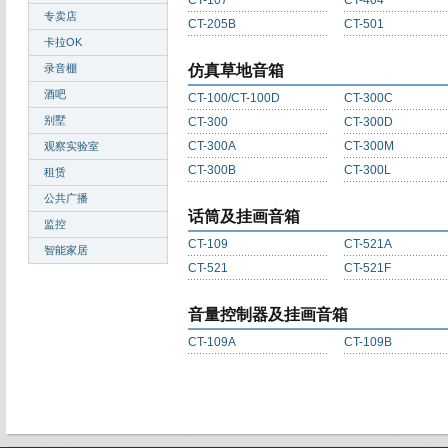
CT-107
CT-404
专卖店
CT-205B
CT-501
卡拉OK
录音棚
仿真草地音箱
酒吧
CT-100/CT-100D
CT-300C
别墅
CT-300
CT-300D
CT-300A
CT-300M
观察实验室
CT-300B
CT-300L
租赁
公共广播
话筒及挂画音箱
监控
CT-109
CT-521A
智能家居
CT-521
CT-521F
音量控制器及挂画音箱
CT-109A
CT-109B