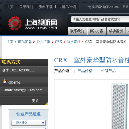
主页
关于我们
资料下载
世博AV专题
上海视听网:
始于2003年，团
联系我们
解决方案
成功案例
主页
商品汇总
公共广播
CRX
防水音柱
CRX 室外豪华型防水音柱 C
CRX 室外豪华型防水音柱 
联系方式
电话：021 62339111
产品介绍
产品价格
相似产品
QQ在线
E-mail: sales@021av.com
更多...
快速产品通道
音响设备