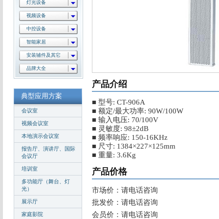
灯光设备
视频设备
中控设备
智能家居
安装辅件及其它
品牌大全
产品介绍
典型应用方案
■ 型号: CT-906A
■ 额定/最大功率: 90W/100W
会议室
■ 输入电压: 70/100V
视频会议室
■ 灵敏度: 98±2dB
本地演示会议室
■ 频率响应: 150-16KHz
■ 尺寸: 1384×227×125mm
报告厅、演讲厅、国际
■ 重量: 3.6Kg
会议厅
培训室
产品价格
多功能厅（舞台、灯
光）
市场价：请电话咨询
展示厅
批发价：请电话咨询
会员价：请电话咨询
家庭影院