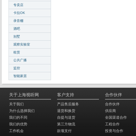
专卖店
卡拉OK
录音棚
酒吧
别墅
观察实验室
租赁
公共广播
监控
智能家居
关于上海视听网
客户支持
合作伙伴
关于我们
产品售后服务
合作伙伴
为什么选择我们
退货和换货
供应商
我们的不同
自提与送货
全国渠道合作
我们的优势
第三方物流
工程合作
工作机会
款项支付
投资与合作