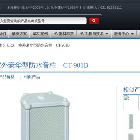
上海视听网:
始于2003年，团队创建始于1998年！
热线电话：021 62339111
我们
解决方案
成功案例
AV器材租赁
AV工程与技术
服务中心
柱
CRX 室外豪华型防水音柱 CT-901B
室外豪华型防水音柱 CT-901B
产品价格
相似产品
相似产