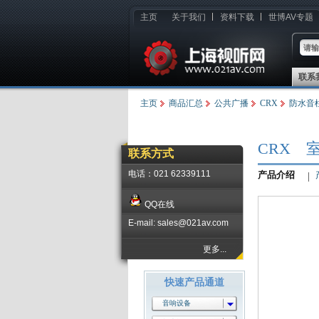
主页
关于我们
资料下载
世博AV专题
联系
主页
商品汇总
公共广播
CRX
防水音
CRX 
联系方式
电话：021 62339111
产品介绍
QQ在线
E-mail: sales@021av.com
更多...
快速产品通道
音响设备