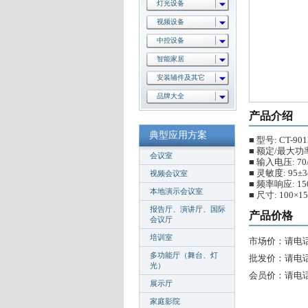
灯光设备
视频设备
中控设备
智能家居
安装辅件及其它
品牌大全
产品介绍
典型应用方案
■ 型号: CT-90
■ 额定/最大功率
会议室
■ 输入电压: 70
■ 灵敏度: 95±
视频会议室
■ 频率响应: 150
本地演示会议室
■ 尺寸: 100×1
报告厅、演讲厅、国际
产品价格
会议厅
培训室
市场价：请电
多功能厅（舞台、灯
批发价：请电
光）
会员价：请电
展示厅
家庭影院