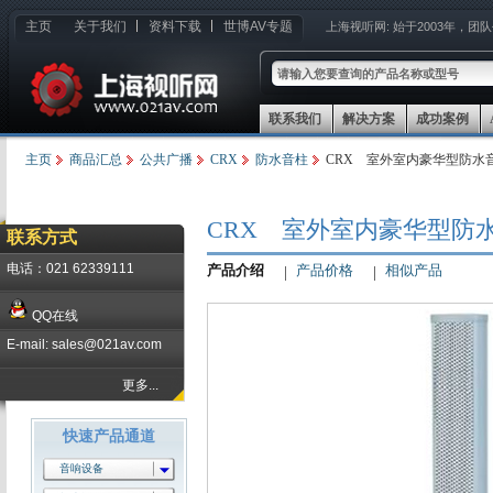
主页
关于我们
资料下载
世博AV专题
上海视听网:
始于2003年，团
联系我们
解决方案
成功案例
主页
商品汇总
公共广播
CRX
防水音柱
CRX 室外室内豪华型防水音柱
CRX 室外室内豪华型防水音
联系方式
电话：021 62339111
产品介绍
产品价格
相似产品
QQ在线
E-mail: sales@021av.com
更多...
快速产品通道
音响设备