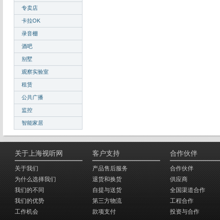
专卖店
卡拉OK
录音棚
酒吧
别墅
观察实验室
租赁
公共广播
监控
智能家居
关于上海视听网
客户支持
合作伙伴
关于我们
产品售后服务
合作伙伴
为什么选择我们
退货和换货
供应商
我们的不同
自提与送货
全国渠道合作
我们的优势
第三方物流
工程合作
工作机会
款项支付
投资与合作