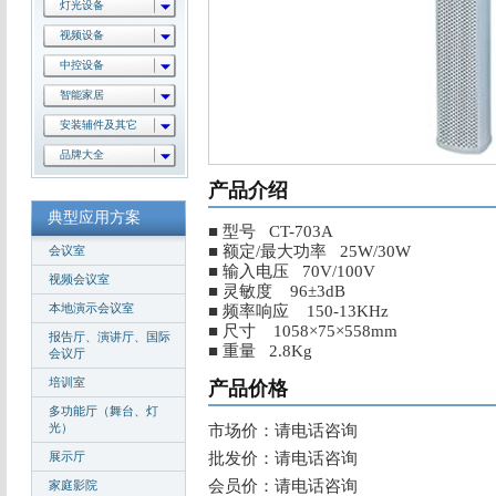
灯光设备
视频设备
中控设备
智能家居
安装辅件及其它
品牌大全
产品介绍
典型应用方案
■ 型号 CT-703A
■ 额定/最大功率 25W/30W
会议室
■ 输入电压 70V/100V
视频会议室
■ 灵敏度 96±3dB
本地演示会议室
■ 频率响应 150-13KHz
■ 尺寸 1058×75×558mm
报告厅、演讲厅、国际
■ 重量 2.8Kg
会议厅
培训室
产品价格
多功能厅（舞台、灯
光）
市场价：请电话咨询
展示厅
批发价：请电话咨询
会员价：请电话咨询
家庭影院