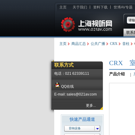
主页
关于我们
资料下载
世博AV专题
联系
主页
商品汇总
公共广播
CRX
音柱
CRX 
联系方式
电话：021 62339111
产品介绍
QQ在线
E-mail: sales@021av.com
更多...
快速产品通道
音响设备