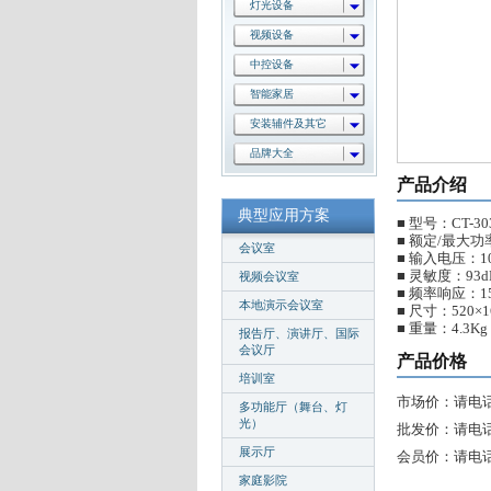
灯光设备
视频设备
中控设备
智能家居
安装辅件及其它
品牌大全
产品介绍
典型应用方案
■ 型号：CT-30
■ 额定/最大功
会议室
■ 输入电压：1
■ 灵敏度：93d
视频会议室
■ 频率响应：150
本地演示会议室
■ 尺寸：520×1
■ 重量：4.3Kg
报告厅、演讲厅、国际
会议厅
产品价格
培训室
市场价：请电
多功能厅（舞台、灯
光）
批发价：请电
展示厅
会员价：请电
家庭影院