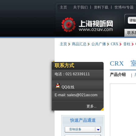
主页
关于我们
资料下载
世博AV专题
联系
主页
商品汇总
公共广播
CRX
音柱
CRX 
联系方式
电话：021 62339111
产品介绍
QQ在线
E-mail: sales@021av.com
更多...
快速产品通道
音响设备