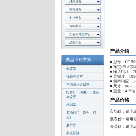
灯光设备
视频设备
中控设备
智能家居
安装辅件及其它
品牌大全
产品介绍
典型应用方案
■ 型号：CT-50
■ 额定/最大功率
会议室
■ 输入电压：70
■ 灵敏度：108
视频会议室
■ 频率响应：140
本地演示会议室
■ 尺寸：90×85
■ 重量：4.2Kg
报告厅、演讲厅、国际
会议厅
产品价格
培训室
市场价：请电
多功能厅（舞台、灯
光）
批发价：请电
展示厅
会员价：请电
家庭影院