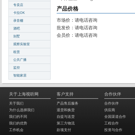
专卖店
产品价格
卡拉OK
市场价：请电话咨询
录音棚
批发价：请电话咨询
酒吧
会员价：请电话咨询
别墅
观察实验室
租赁
公共广播
监控
智能家居
关于上海视听网
客户支持
合作伙伴
关于我们
产品售后服务
合作伙伴
为什么选择我们
退货和换货
供应商
我们的不同
自提与送货
全国渠道合作
我们的优势
第三方物流
工程合作
工作机会
款项支付
投资与合作