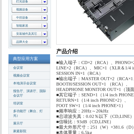
灯光设备
视频设备
中控设备
智能家居
安装辅件及其它
品牌大全
产品介绍
典型应用方案
■输入端子：CD×2（RCA）、PHONO×
LINE×2（RCA）、MIC×1（XLR＆1/4 
会议室
SESSION IN×1（RCA）
视频会议室
■输出端子：MASTER OUT×2（RCA×
本地演示会议室
BOOTH/SESSION OUT×1 （RCA）、
HEADPHONE MONITOR OUT×1（顶面1/
报告厅、演讲厅、国际
■其它端子：SEND×1（1/4 inch PHON
会议厅
RETURN×1（1/4 inch PHONE×2）、
培训室
FOOT SW×1（1/4 inch PHONE×1）
■频率响应：20Hz～20kHz
多功能厅（舞台、灯
光）
■总谐波失真：0.02％以下（CD,LINE
■信噪比：93dB（CD,LINE）
展示厅
■最大外形尺寸：251（W）×381.6（D）
家庭影院
■本体重量：6.5kg