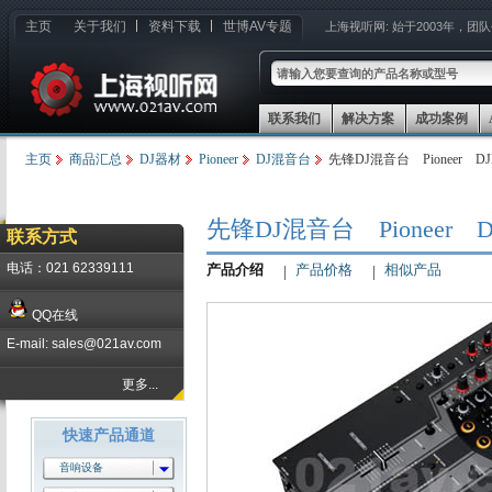
主页
关于我们
资料下载
世博AV专题
上海视听网:
始于2003年，团
联系我们
解决方案
成功案例
主页
商品汇总
DJ器材
Pioneer
DJ混音台
先锋DJ混音台 Pioneer DJ
先锋DJ混音台 Pioneer DJ
联系方式
电话：021 62339111
产品介绍
产品价格
相似产品
QQ在线
E-mail: sales@021av.com
更多...
快速产品通道
音响设备