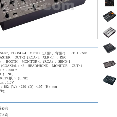
NE×7、PHONO×4、MIC×3（顶面1、背面2）、RETURN×1
STER OUT×2（RCA×1、XLR×1）、REC
）、BOOTH MONITOR×1（RCA）、SEND×1、
T （COAXIAL）×2、HEADPHONE MONITOR OUT×1
z～20kHz
B（LINE）
.02%以下（LINE）
压：1.0V
482（W）×220（D）×107（H）mm
kg
话咨询
话咨询