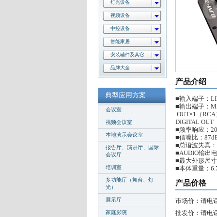
灯光设备
视频设备
中控设备
智能家居
安装辅件及其它
品牌大全
产品介绍
典型应用方案
■输入端子：LI
■输出端子：MA
会议室
OUT×1（RCA
DIGITAL OU
视频会议室
■频率响应：20H
本地演示会议室
■信噪比：87d
■总谐波失真：0
报告厅、演讲厅、国际
■AUDIO输出电
会议厅
■最大外形尺寸：
培训室
■本体重量：6.7
多功能厅（舞台、灯
产品价格
光）
展示厅
市场价：请电
家庭影院
批发价：请电