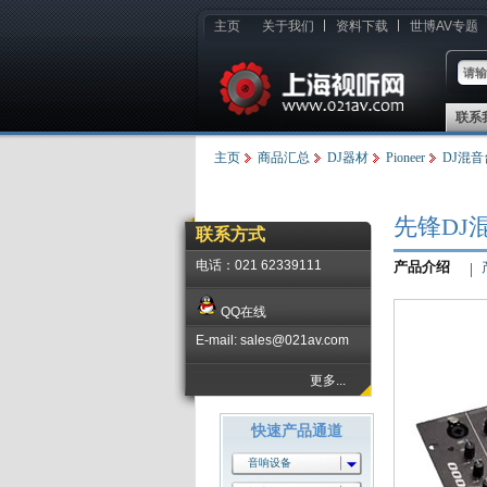
主页
关于我们
资料下载
世博AV专题
联系
主页
商品汇总
DJ器材
Pioneer
DJ混音
先锋DJ混音
联系方式
电话：021 62339111
产品介绍
QQ在线
E-mail: sales@021av.com
更多...
快速产品通道
音响设备