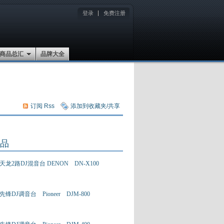
登录
免费注册
商品总汇
品牌大全
订阅 Rss
添加到收藏夹/共享
品
天龙2路DJ混音台 DENON DN-X100
先锋DJ调音台 Pioneer DJM-800