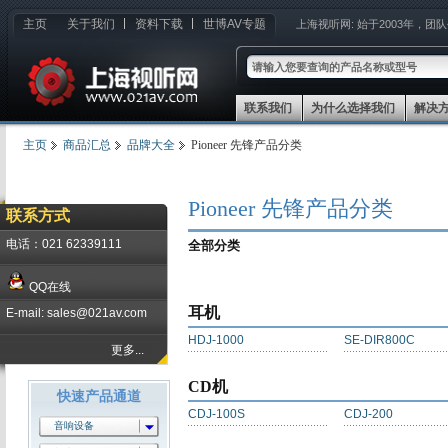
主页
关于我们
资料下载
世博AV专题
上海视听网:
始于2003年，团
联系我们
为什么选择我们
解决
主页
商品汇总
品牌大全
Pioneer 先锋产品分类
Pioneer 先锋产品分类
联系方式
电话：021 62339111
全部分类
QQ在线
耳机
E-mail: sales@021av.com
HDJ-1000
SE-DIR800C
更多...
CD机
快速产品通道
CDJ-100S
CDJ-200
音响设备