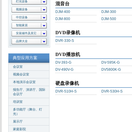
灯光设备
混音台
视频设备
DJM-400
DJM-300
中控设备
DJM-800
DJM-500
智能家居
DVD录像机
安装辅件及其它
DVR-330-S
品牌大全
DVD播放机
典型应用方案
DV-393-G
DV-595K-G
会议室
DV-490V-G
DV5800K-G
视频会议室
本地演示会议室
硬盘录像机
报告厅、演讲厅、国际
DVR-510H-S
DVR-530H-S
会议厅
培训室
多功能厅（舞台、灯
光）
展示厅
家庭影院