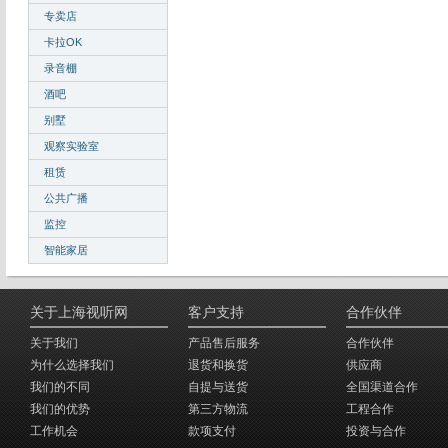
专卖店
卡拉OK
录音棚
酒吧
别墅
观察实验室
租赁
公共广播
监控
智能家居
关于上海视听网
客户支持
合作伙伴
关于我们
产品售后服务
合作伙伴
为什么选择我们
退货和换货
供应商
我们的不同
自提与送货
全国渠道合作
我们的优势
第三方物流
工程合作
工作机会
款项支付
投资与合作