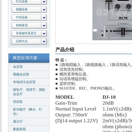
灯光设备
视频设备
中控设备
智能家居
安装辅件及其它
品牌大全
产品介绍
典型应用方案
特 点：
■ 2路电唱输入，2路线路输入，1路话筒输入
会议室
■ 话筒优先控制。
■ 横跨直滑电位器。
视频会议室
■ Dj话筒增益控制。
本地演示会议室
■ 监听控制。
■ MASTER、REC、PHONES输出。
报告厅、演讲厅、国际
会议厅
MODEL
DJ-10
培训室
Gain-Trim
20dB
Normal Input Level
1.1mV(±2dB)
多功能厅（舞台、灯
光）
Output: 750mV
ohms (Mic)
(Dj14 output 1.22V)
2mV(±2dB)/5
展示厅
ohms (phono)
家庭影院