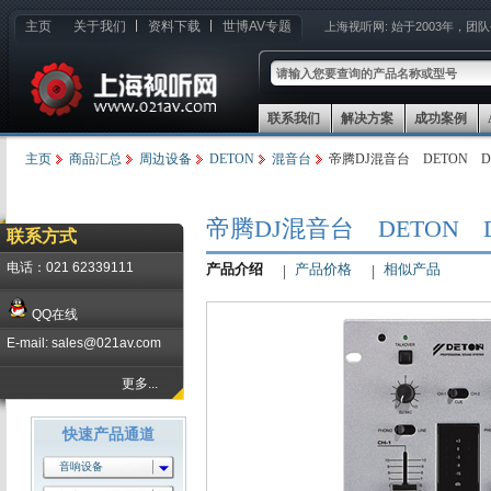
主页
关于我们
资料下载
世博AV专题
上海视听网:
始于2003年，团
联系我们
解决方案
成功案例
主页
商品汇总
周边设备
DETON
混音台
帝腾DJ混音台 DETON DJ
帝腾DJ混音台 DETON DJ
联系方式
电话：021 62339111
产品介绍
产品价格
相似产品
QQ在线
E-mail: sales@021av.com
更多...
快速产品通道
音响设备