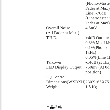
(Phono/Mast
Fader at Max)
Line: -70dB
(Line/Master
Fader at Max)
Overall Noise
4.5mV
(All Fader at Max.)
T.H.D.
+4dB Output:
0.3%(Mic 1k
0.1%(Phono
1kHz)
0.05%(Line 1
Talkover
-14dB (at 1kz
LED Display Output
750mv (At 0
position)
EQ Control
Dimensions(WXDXH)
230X165X75
Weight
1.5 Kg
产品价格