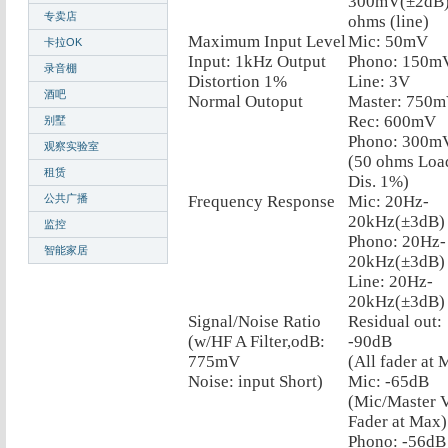
300mV(±2dB)
专卖店
ohms (line)
Maximum Input Level
Mic: 50mV
卡拉OK
Input: 1kHz Output
Phono: 150m
录音棚
Distortion 1%
Line: 3V
酒吧
Normal Outoput
Master: 750
Rec: 600mV
别墅
Phono: 300m
观察实验室
(50 ohms Loa
租赁
Dis. 1%)
公共广播
Frequency Response
Mic: 20Hz-
20kHz(±3dB)
监控
Phono: 20Hz-
智能家居
20kHz(±3dB)
Line: 20Hz-
20kHz(±3dB)
Signal/Noise Ratio
Residual out:
(w/HF A Filter,odB:
-90dB
775mV
(All fader at 
Noise: input Short)
Mic: -65dB
(Mic/Master 
Fader at Max)
Phono: -56dB