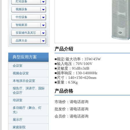
灯光设备
视频设备
中控设备
智能家居
安装辅件及其它
品牌大全
产品介绍
典型应用方案
■额定/最大功率：35W/45W
■输入电压：70V/100V
会议室
■灵敏度：91dB±3dB
■频率响应：130-14000Hz
视频会议室
■尺寸：140×150×620mm
本地演示会议室
■重量：6.5Kg
报告厅、演讲厅、国际
产品价格
会议厅
培训室
市场价：请电话咨询
多功能厅（舞台、灯
批发价：请电话咨询
光）
会员价：请电话咨询
展示厅
家庭影院