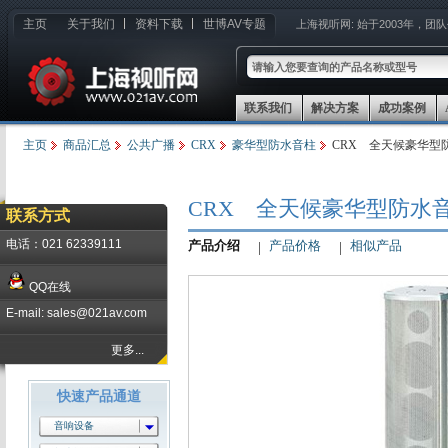
主页
关于我们
资料下载
世博AV专题
上海视听网:
始于2003年，团
联系我们
解决方案
成功案例
主页
商品汇总
公共广播
CRX
豪华型防水音柱
CRX 全天候豪华型防
CRX 全天候豪华型防水音柱
联系方式
电话：021 62339111
产品介绍
产品价格
相似产品
QQ在线
E-mail: sales@021av.com
更多...
快速产品通道
音响设备