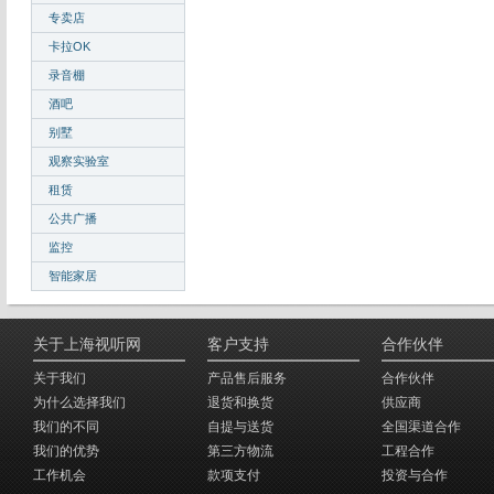
专卖店
卡拉OK
录音棚
酒吧
别墅
观察实验室
租赁
公共广播
监控
智能家居
关于上海视听网
客户支持
合作伙伴
关于我们
产品售后服务
合作伙伴
为什么选择我们
退货和换货
供应商
我们的不同
自提与送货
全国渠道合作
我们的优势
第三方物流
工程合作
工作机会
款项支付
投资与合作