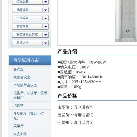
灯光设备
视频设备
中控设备
智能家居
安装辅件及其它
品牌大全
产品介绍
典型应用方案
■额定/最大功率：70W/90W
■输入电压：100V
会议室
■灵敏度：85dB
■频率响应：130-14500Hz
视频会议室
■尺寸：235×185×930mm
本地演示会议室
■重量：10Kg
报告厅、演讲厅、国际
产品价格
会议厅
培训室
市场价：请电话咨询
多功能厅（舞台、灯
批发价：请电话咨询
光）
会员价：请电话咨询
展示厅
家庭影院