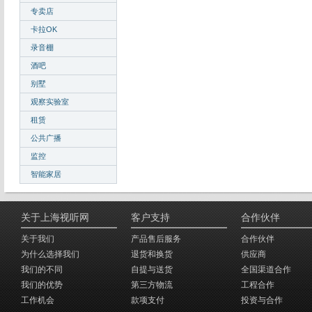
专卖店
卡拉OK
录音棚
酒吧
别墅
观察实验室
租赁
公共广播
监控
智能家居
关于上海视听网
客户支持
合作伙伴
关于我们
产品售后服务
合作伙伴
为什么选择我们
退货和换货
供应商
我们的不同
自提与送货
全国渠道合作
我们的优势
第三方物流
工程合作
工作机会
款项支付
投资与合作