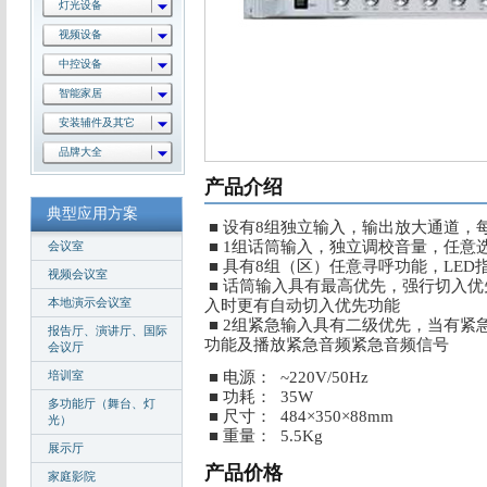
灯光设备
视频设备
中控设备
智能家居
安装辅件及其它
品牌大全
产品介绍
典型应用方案
■
设有8组独立输入，输出放大通道，
■
1组话筒输入，独立调校音量，任意选
会议室
■
具有8组（区）任意寻呼功能，LED
视频会议室
■
话筒输入具有最高优先，强行切入优
本地演示会议室
入时更有自动切入优先功能
■
2组紧急输入具有二级优先，当有紧
报告厅、演讲厅、国际
功能及播放紧急音频紧急音频信号
会议厅
培训室
■ 电源： ~220V/50Hz
■ 功耗： 35W
多功能厅（舞台、灯
■ 尺寸： 484×350×88mm
光）
■ 重量： 5.5Kg
展示厅
产品价格
家庭影院