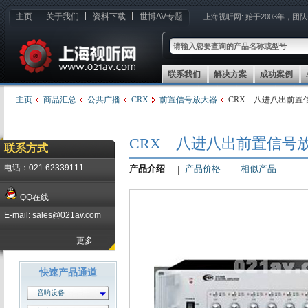
主页
关于我们
资料下载
世博AV专题
上海视听网:
始于2003年，团
联系我们
解决方案
成功案例
主页
商品汇总
公共广播
CRX
前置信号放大器
CRX 八进八出前置信
CRX 八进八出前置信号放大
联系方式
电话：021 62339111
产品介绍
产品价格
相似产品
QQ在线
E-mail: sales@021av.com
更多...
快速产品通道
音响设备