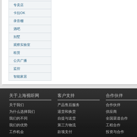
专卖店
卡拉OK
录音棚
酒吧
别墅
观察实验室
租赁
公共广播
监控
智能家居
关于上海视听网
客户支持
合作伙伴
关于我们
产品售后服务
合作伙伴
为什么选择我们
退货和换货
供应商
我们的不同
自提与送货
全国渠道合作
我们的优势
第三方物流
工程合作
工作机会
款项支付
投资与合作