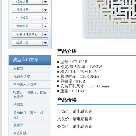
灯光设备
视频设备
中控设备
智能家居
安装辅件及其它
品牌大全
产品介绍
典型应用方案
■ 型号：CT-103B
■ 额定/最大功率：1W/3W
会议室
■ 输入电压：70V/100V
■ 频率响应：130-13KHz
视频会议室
■ 灵敏度：91dB
本地演示会议室
■ 安装开孔尺寸：115×115mm
■ 重量：0.31Kg
报告厅、演讲厅、国际
会议厅
产品价格
培训室
市场价：请电话咨询
多功能厅（舞台、灯
光）
批发价：请电话咨询
展示厅
会员价：请电话咨询
家庭影院