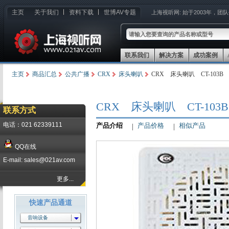
主页
关于我们
资料下载
世博AV专题
上海视听网:
始于2003年，团
联系我们
解决方案
成功案例
主页
商品汇总
公共广播
CRX
床头喇叭
CRX 床头喇叭 CT-103B
CRX 床头喇叭 CT-103B
联系方式
电话：021 62339111
产品介绍
产品价格
相似产品
QQ在线
E-mail: sales@021av.com
更多...
快速产品通道
音响设备