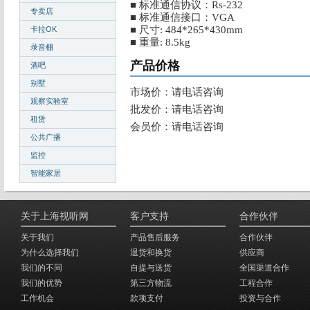
■ 标准通信协议：Rs-232
专卖店
■ 标准通信接口：VGA
■ 尺寸: 484*265*430mm
卡拉OK
■ 重量: 8.5kg
录音棚
产品价格
酒吧
别墅
市场价：请电话咨询
观察实验室
批发价：请电话咨询
租赁
会员价：请电话咨询
公共广播
监控
智能家居
关于上海视听网
客户支持
合作伙伴
关于我们
产品售后服务
合作伙伴
为什么选择我们
退货和换货
供应商
我们的不同
自提与送货
全国渠道合作
我们的优势
第三方物流
工程合作
工作机会
款项支付
投资与合作