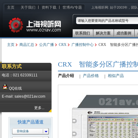
主页
关于我们
资料下载
世博AV专题
上海视听网:
始于2003年，团
联系我们
解决方案
成功案例
主页
商品汇总
公共广播
CRX
广播控制中心
CRX 智能多分区广播控
CRX 智能多分区广播控制中
联系方式
电话：021 62339111
产品介绍
产品价格
相似产品
QQ在线
E-mail: sales@021av.com
更多...
快速产品通道
音响设备