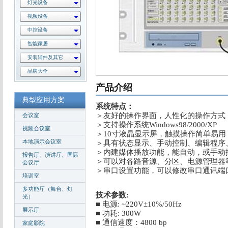
灯光设备
视频设备
中控设备
智能家居
安装辅件及其它
品牌大全
产品介绍
典型应用方案
系统特点：
＞友好的操作界面，人性化的操作方式
会议室
＞支持操作系统Windows98/2000/XP
视频会议室
＞10寸液晶显示屏，触摸操作简单易用
本地演示会议室
＞具有状态显示、手动控制、编辑程序
＞内建媒体播放功能，能自动，或手动
报告厅、演讲厅、国际
＞可以对各路音源、分区、电源管理器
会议厅
＞串口设置功能，可以修改串口通讯端
培训室
多功能厅（舞台、灯
技术参数:
光）
■ 电源: ~220V±10%/50Hz
展示厅
■ 功耗: 300W
■ 通信速度：4800 bp
家庭影院