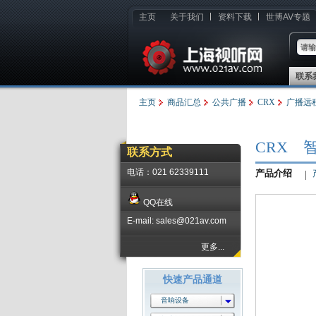
主页
关于我们
资料下载
世博AV专题
联系
主页
商品汇总
公共广播
CRX
广播远
CRX 
联系方式
电话：021 62339111
产品介绍
QQ在线
E-mail: sales@021av.com
更多...
快速产品通道
音响设备