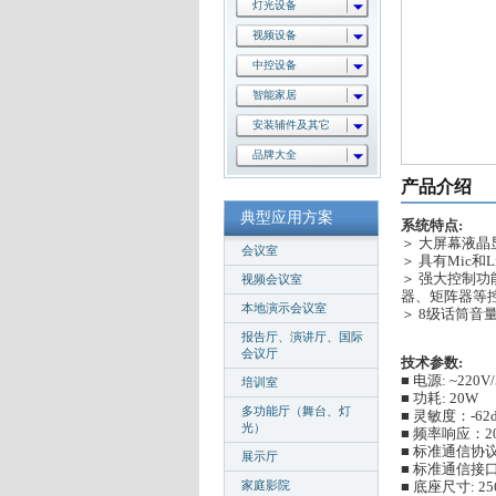
灯光设备
视频设备
中控设备
智能家居
安装辅件及其它
品牌大全
产品介绍
典型应用方案
系统特点:
＞ 大屏幕液
会议室
＞ 具有Mic和
＞ 强大控制功
视频会议室
器、矩阵器等
本地演示会议室
＞ 8级话筒音
报告厅、演讲厅、国际
会议厅
技术参数:
■ 电源: ~220V/
培训室
■ 功耗: 20W
多功能厅（舞台、灯
■ 灵敏度：-62
光）
■ 频率响应：20~
■ 标准通信协议：
展示厅
■ 标准通信接口
家庭影院
■ 底座尺寸: 25