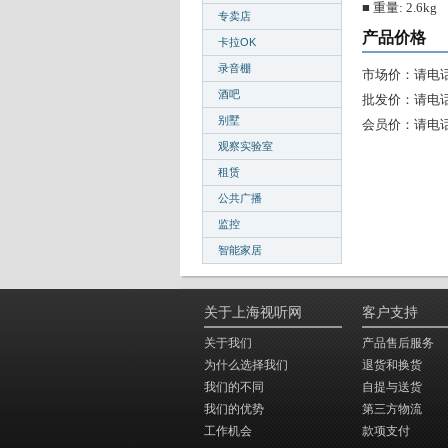
■ 重量: 2.6kg
专卖店
产品价格
卡拉OK
录音棚
市场价：请电
酒吧
批发价：请电
别墅
会员价：请电
观察实验室
租赁
公共广播
监控
智能家居
关于上海视听网
客户支持
关于我们
产品售后服务
为什么选择我们
退货和换货
我们的不同
自提与送货
我们的优势
第三方物流
工作机会
款项支付