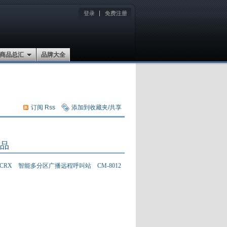
登录
免费注册
商品总汇
品牌大全
订阅 Rss
添加到收藏夹/共享
品
CRX 智能多分区广播远程呼叫站 CM-8012