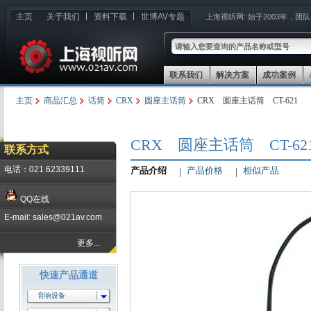
主页
关于我们
资料下载
世博AV专题
上海视听网:
始于2003年，团
联系我们
解决方案
成功案例
主页
商品汇总
话筒
CRX
圆座主话筒
CRX 圆座主话筒 CT-621
CRX 圆座主话筒 CT-62
联系方式
电话：021 62339111
产品介绍
产品价格
相似产品
QQ在线
E-mail: sales@021av.com
更多...
快速产品通道
音响设备