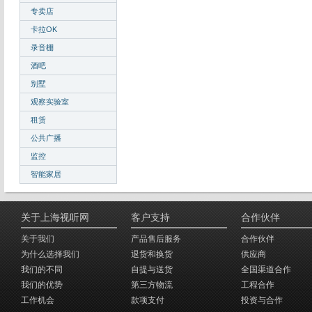
专卖店
卡拉OK
录音棚
酒吧
别墅
观察实验室
租赁
公共广播
监控
智能家居
关于上海视听网
客户支持
合作伙伴
关于我们
产品售后服务
合作伙伴
为什么选择我们
退货和换货
供应商
我们的不同
自提与送货
全国渠道合作
我们的优势
第三方物流
工程合作
工作机会
款项支付
投资与合作