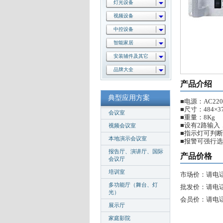
灯光设备
视频设备
中控设备
智能家居
安装辅件及其它
品牌大全
产品介绍
典型应用方案
■电源：AC220
■尺寸：484×37
会议室
■重量：8Kg
■设有2路输入
视频会议室
■指示灯可判
本地演示会议室
■报警可强行
报告厅、演讲厅、国际
产品价格
会议厅
培训室
市场价：请电
多功能厅（舞台、灯
批发价：请电
光）
会员价：请电
展示厅
家庭影院