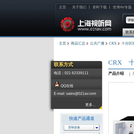
主页
关于我们
资料下载
世博AV专题
联系
主页
商品汇总
公共广播
CRX
十分区
CRX 十
联系方式
电话：021 62339111
产品介绍
QQ在线
E-mail: sales@021av.com
更多...
快速产品通道
音响设备