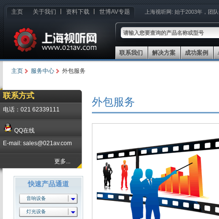
主页
关于我们
资料下载
世博AV专题
上海视听网:
始于2003年，团
联系我们
解决方案
成功案例
主页
服务中心
外包服务
联系方式
外包服务
电话：021 62339111
QQ在线
E-mail: sales@021av.com
更多...
快速产品通道
音响设备
灯光设备