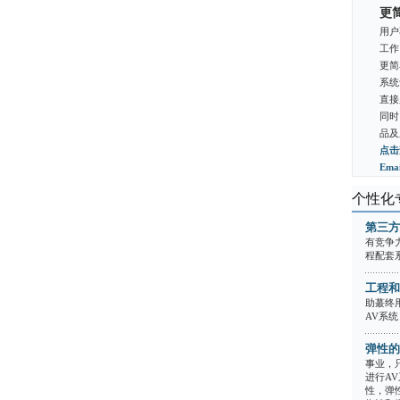
更
用户
工作
更简
系统
直接
同时
品及
点击
Em
个性化
第三方
有竞争
程配套
工程和
助蕞终
AV系统
弹性的
事业，
进行A
性，弹