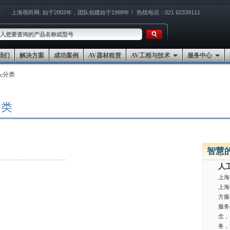
上海视听网:
始于2003年，团队创建始于1998年！
热线电话：021 62339111
我们
解决方案
成功案例
AV器材租赁
AV工程与技术
服务中心
头分类
分类
智慧
人
上海
上海
方服
服务
念，
务，