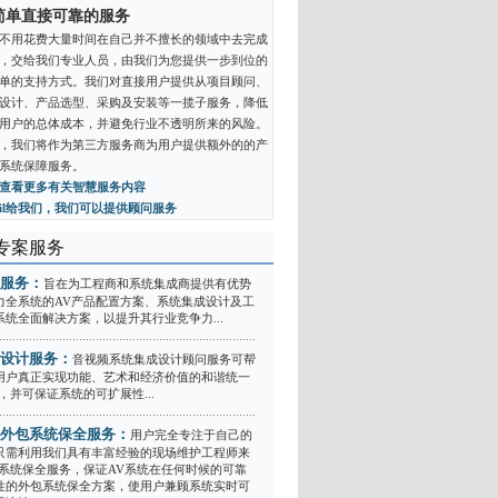
简单直接可靠的服务
不用花费大量时间在自己并不擅长的领域中去完成
，交给我们专业人员，由我们为您提供一步到位的
单的支持方式。我们对直接用户提供从项目顾问、
设计、产品选型、采购及安装等一揽子服务，降低
用户的总体成本，并避免行业不透明所来的风险。
，我们将作为第三方服务商为用户提供额外的的产
系统保障服务。
查看更多有关智慧服务内容
ail给我们，我们可以提供顾问服务
专案服务
服务：
旨在为工程商和系统集成商提供有优势
力全系统的AV产品配置方案、系统集成设计及工
系统全面解决方案，以提升其行业竞争力...
设计服务：
音视频系统集成设计顾问服务可帮
用户真正实现功能、艺术和经济价值的和谐统一
，并可保证系统的可扩展性...
外包系统保全服务：
用户完全专注于自己的
只需利用我们具有丰富经验的现场维护工程师来
V系统保全服务，保证AV系统在任何时候的可靠
性的外包系统保全方案，使用户兼顾系统实时可