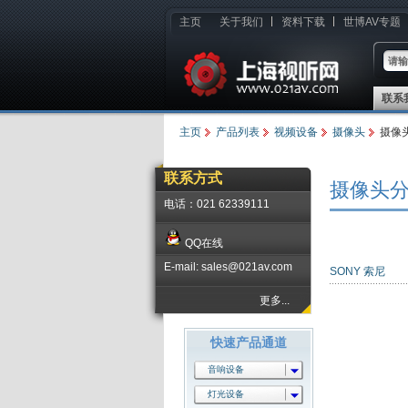
主页
关于我们
资料下载
世博AV专题
联系
主页
产品列表
视频设备
摄像头
摄像
联系方式
摄像头
电话：021 62339111
QQ在线
E-mail: sales@021av.com
SONY 索尼
更多...
快速产品通道
音响设备
灯光设备