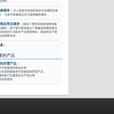
济性...
修服务：
为上海及华东地区提供专业视听设备
，10多年来都是以芯片级维修而著称...
商品售后服务：
除各厂商所承担的有限包修
务期外，用户更可获得超出厂商服务时限的售后
以经济的方式延长产品使用寿命。紧急情况下更
备品保障支持。
...
要的产品
到所需产品：
单可直接找到商品分类
页头部的搜索条可快速找到所需产品
侧快速产品通道定位产品分类
类目录查找