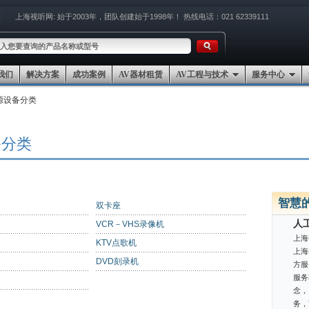
上海视听网:
始于2003年，团队创建始于1998年！
热线电话：021 62339111
我们
解决方案
成功案例
AV器材租赁
AV工程与技术
服务中心
源设备分类
备分类
智慧
双卡座
人
VCR－VHS录像机
上海
KTV点歌机
上海
DVD刻录机
方服
服务
念，
务，