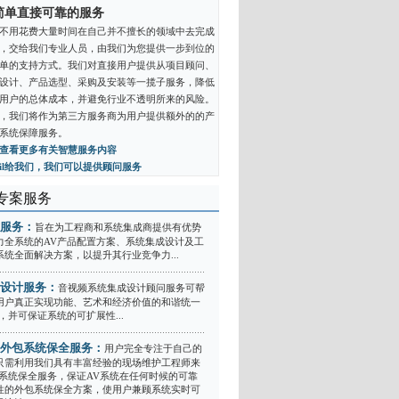
简单直接可靠的服务
不用花费大量时间在自己并不擅长的领域中去完成
，交给我们专业人员，由我们为您提供一步到位的
单的支持方式。我们对直接用户提供从项目顾问、
设计、产品选型、采购及安装等一揽子服务，降低
用户的总体成本，并避免行业不透明所来的风险。
，我们将作为第三方服务商为用户提供额外的的产
系统保障服务。
查看更多有关智慧服务内容
ail给我们，我们可以提供顾问服务
专案服务
服务：
旨在为工程商和系统集成商提供有优势
力全系统的AV产品配置方案、系统集成设计及工
系统全面解决方案，以提升其行业竞争力...
设计服务：
音视频系统集成设计顾问服务可帮
用户真正实现功能、艺术和经济价值的和谐统一
，并可保证系统的可扩展性...
外包系统保全服务：
用户完全专注于自己的
只需利用我们具有丰富经验的现场维护工程师来
V系统保全服务，保证AV系统在任何时候的可靠
性的外包系统保全方案，使用户兼顾系统实时可