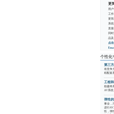
更
用户
工作
更简
系统
直接
同时
品及
点击
Em
个性化
第三方
有竞争
程配套
工程和
助蕞终
AV系统
弹性的
事业，
进行A
性，弹