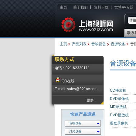
主页
关于我们
资料下载
世博AV专题
联系
主页
产品列表
音响设备
音源设备
音
联系方式
音源设
电话：021 62339111
QQ在线
E-mail: sales@021av.com
CD播放机
DVD录像机
更多...
MD录放机
快速产品通道
DVD播放机
硬盘录像机
音响设备
灯光设备