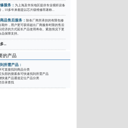
修服务：
为上海及华东地区提供专业视听设备
，10多年来都是以芯片级维修而著称...
商品售后服务：
除各厂商所承担的有限包修
务期外，用户更可获得超出厂商服务时限的售后
以经济的方式延长产品使用寿命。紧急情况下更
备品保障支持。
...
要的产品
到所需产品：
单可直接找到商品分类
页头部的搜索条可快速找到所需产品
侧快速产品通道定位产品分类
类目录查找