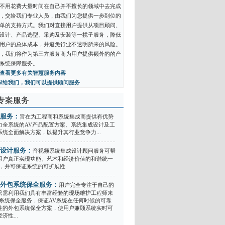
不用花费大量时间在自己并不擅长的领域中去完成
，交给我们专业人员，由我们为您提供一步到位的
单的支持方式。我们对直接用户提供从项目顾问、
设计、产品选型、采购及安装等一揽子服务，降低
用户的总体成本，并避免行业不透明所来的风险。
，我们将作为第三方服务商为用户提供额外的的产
系统保障服务。
查看更多有关智慧服务内容
ail给我们，我们可以提供顾问服务
专案服务
服务：
旨在为工程商和系统集成商提供有优势
力全系统的AV产品配置方案、系统集成设计及工
系统全面解决方案，以提升其行业竞争力...
设计服务：
音视频系统集成设计顾问服务可帮
用户真正实现功能、艺术和经济价值的和谐统一
，并可保证系统的可扩展性...
外包系统保全服务：
用户完全专注于自己的
只需利用我们具有丰富经验的现场维护工程师来
V系统保全服务，保证AV系统在任何时候的可靠
性的外包系统保全方案，使用户兼顾系统实时可
济性...