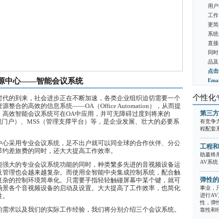
用户
工作
更简
系统
直接
同时
品及
点击
源中心——智能会议系统
Em
个性化
时代的到来，社会进步正在不断加速，各类企业组织迫切需要一个
整合的高效的信息系统——OA（Office Automation），从而提
第三方
。高效智能会议系统可在OA中应用，并可无障碍过度到将来的
识门户）、MSS（管理支撑平台）等，是企业发展、壮大的必要系
有竞争
程配套
中心采用专业会议系统，足不出户就可以同全球的合作伙伴、分公
工程和
节约差旅费的同时，还大大提高工作效率。
助蕞终
AV系统
能强大的专业会议系统功能的同时，种类繁多先进的音视频设备运
及管理也会越来越复杂。而使用全智能中央集成控制系统，配合触
弹性的
复杂的控制环境简单化。只需要手指轻轻触碰屏幕中某个键，就可
场景各个音视频设备的启动及设置。大大提高了工作效率，也简化
事业，
进行A
性。
性，弹
的需求以及我们的实际工作经验，我们将分别介绍三个会议系统。
靠性和经