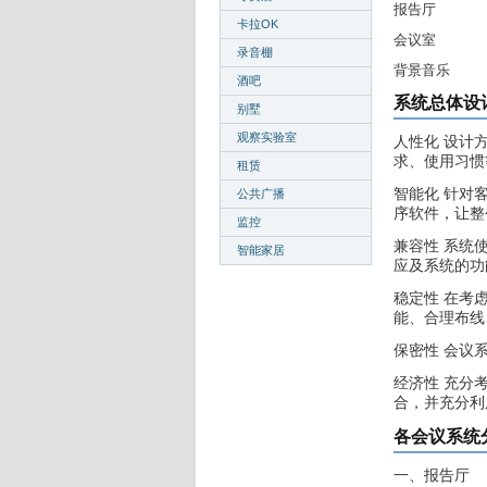
报告厅
卡拉OK
会议室
录音棚
背景音乐
酒吧
系统总体设
别墅
观察实验室
人性化 设计
求、使用习惯
租赁
智能化 针对
公共广播
序软件，让整
监控
兼容性 系统
智能家居
应及系统的功
稳定性 在考
能、合理布线
保密性 会议
经济性 充分
合，并充分利
各会议系统
一、报告厅