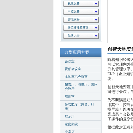
视频设备
中控设备
智能家居
安装辅件及其它
品牌大全
创智天地资
典型应用方案
随着知识经济
会议室
可以实现内外资源
视频会议室
升其管理水平
EKP（企业知
本地演示会议室
统。
报告厅、演讲厅、国际
创智天地资源
会议厅
司进行会议，
培训室
为不断满足功
多功能厅（舞台、灯
用其中，控制
光）
摸屏就可以将
完成某个会议
展示厅
了操作的复杂
家庭影院
根据此次工程
专卖店