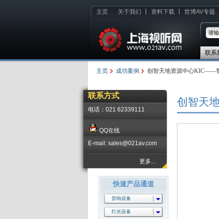
主页
关于我们
资料下载
世博AV专题
联系
主页
成功案例
创智天地资源中心KIC——
联系方式
创智天
电话：021 62339111
QQ在线
E-mail: sales@021av.com
更多...
快速产品通道
音响设备
灯光设备