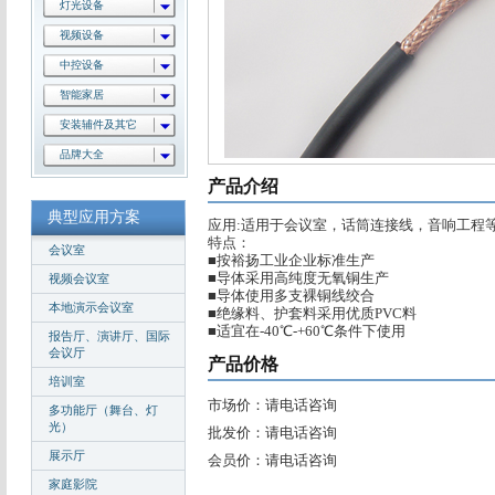
灯光设备
视频设备
中控设备
智能家居
安装辅件及其它
品牌大全
产品介绍
典型应用方案
应用:适用于会议室，话筒连接线，音响工程
特点：
会议室
■
按裕扬工业企业标准生产
■
导体采用高纯度无氧铜生产
视频会议室
■
导体使用多支裸铜线绞合
本地演示会议室
■
绝缘料、护套料采用优质PVC料
■
适宜在-40℃-+60℃条件下使用
报告厅、演讲厅、国际
会议厅
产品价格
培训室
市场价：请电话咨询
多功能厅（舞台、灯
光）
批发价：请电话咨询
展示厅
会员价：请电话咨询
家庭影院