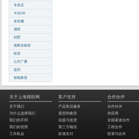
专卖店
卡拉OK
录音棚
酒吧
别墅
观察实验室
租赁
公共广播
监控
智能家居
关于上海视听网
客户支持
合作伙伴
关于我们
产品售后服务
合作伙伴
为什么选择我们
退货和换货
供应商
我们的不同
自提与送货
全国渠道合作
我们的优势
第三方物流
工程合作
工作机会
款项支付
投资与合作