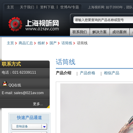
主页
关于我们
资料下载
世博AV专题
上海视听网:
始于2003年，团
联系我们
解决方案
成功案例
主页
商品汇总
线材
国产
话筒线
话筒线
话筒线
联系方式
电话：021 62339111
产品介绍
产品价格
相似产品
QQ在线
E-mail: sales@021av.com
更多...
快速产品通道
音响设备