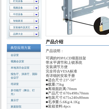
灯光设备
视频设备
中控设备
智能家居
安装辅件及其它
品牌大全
产品介绍
典型应用方案
产品说明：
会议室
可调的PDP/LCD墙面挂架
视频会议室
带水平调节和上锁系统
安装调节方便
本地演示会议室
完全符合VESA标准
报告厅、演讲厅、国际
有详细的安装手册
会议厅
■
适合尺寸:23”-50”
培训室
■
载重:75kg
■
离墙面距离:70mm
多功能厅（舞台、灯
■
产品尺寸:670x498x70mm
光）
■
包装尺寸:675x240x80mm
展示厅
■
毛净重:5.6Kg/4.1Kg
■
装箱资料:4pcs
家庭影院