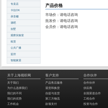
专卖店
产品价格
卡拉OK
市场价：请电话咨询
录音棚
批发价：请电话咨询
酒吧
会员价：请电话咨询
别墅
观察实验室
租赁
公共广播
监控
智能家居
关于上海视听网
客户支持
合作伙伴
关于我们
产品售后服务
合作伙伴
为什么选择我们
退货和换货
供应商
我们的不同
自提与送货
全国渠道合作
我们的优势
第三方物流
工程合作
工作机会
款项支付
投资与合作