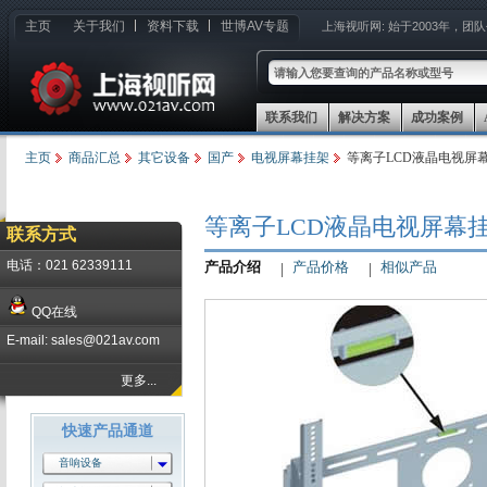
主页
关于我们
资料下载
世博AV专题
上海视听网:
始于2003年，团
联系我们
解决方案
成功案例
主页
商品汇总
其它设备
国产
电视屏幕挂架
等离子LCD液晶电视屏幕挂
等离子LCD液晶电视屏幕挂架 
联系方式
电话：021 62339111
产品介绍
产品价格
相似产品
QQ在线
E-mail: sales@021av.com
更多...
快速产品通道
音响设备