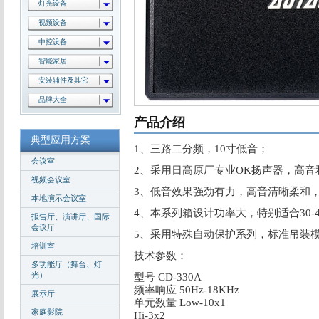
灯光设备
视频设备
中控设备
智能家居
安装辅件及其它
品牌大全
产品介绍
典型应用方案
1、三路二分频，10寸低音；
会议室
2、采用日高原厂专业OK扬声器，高
视频会议室
3、低音效果强劲有力，高音清晰柔和
本地演示会议室
4、本系列箱设计功率大，特别适合30-
报告厅、演讲厅、国际
会议厅
5、采用特殊自动保护系列，标准吊装
培训室
技术参数：
多功能厅（舞台、灯
光）
型号 CD-330A
频率响应 50Hz-18KHz
展示厅
单元数量 Low-10x1
家庭影院
Hi-3x2