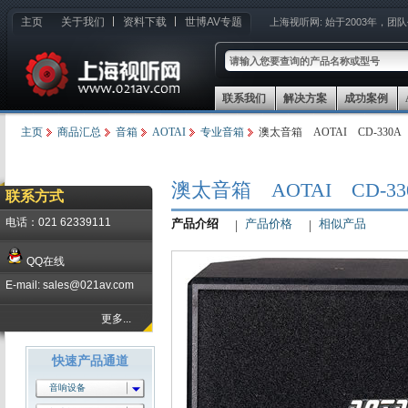
主页
关于我们
资料下载
世博AV专题
上海视听网:
始于2003年，团
联系我们
解决方案
成功案例
主页
商品汇总
音箱
AOTAI
专业音箱
澳太音箱 AOTAI CD-330A
澳太音箱 AOTAI CD-33
联系方式
电话：021 62339111
产品介绍
产品价格
相似产品
QQ在线
E-mail: sales@021av.com
更多...
快速产品通道
音响设备