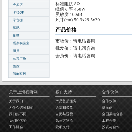
标准阻抗 8Ω
专卖店
峰值功率 450W
卡拉OK
灵敏度 100dB
尺寸(cm) 50.3x29.5x30
录音棚
酒吧
产品价格
别墅
市场价：请电话咨询
观察实验室
批发价：请电话咨询
租赁
会员价：请电话咨询
公共广播
监控
智能家居
关于上海视听网
客户支持
合作伙伴
关于我们
产品售后服务
合作伙伴
为什么选择我们
退货和换货
供应商
我们的不同
自提与送货
全国渠道合作
我们的优势
第三方物流
工程合作
工作机会
款项支付
投资与合作