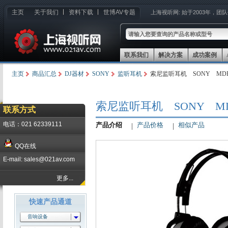
主页
关于我们
资料下载
世博AV专题
上海视听网:
始于2003年，团
联系我们
解决方案
成功案例
主页
商品汇总
DJ器材
SONY
监听耳机
索尼监听耳机 SONY MDR
索尼监听耳机 SONY MD
联系方式
电话：021 62339111
产品介绍
产品价格
相似产品
QQ在线
E-mail: sales@021av.com
更多...
快速产品通道
音响设备