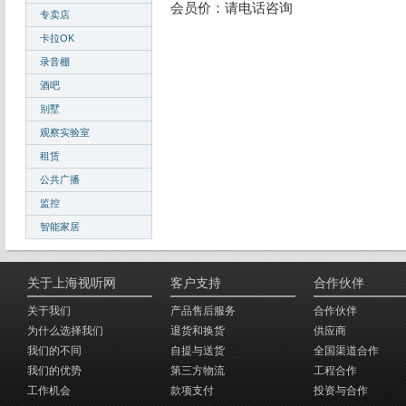
会员价：请电话咨询
专卖店
卡拉OK
录音棚
酒吧
别墅
观察实验室
租赁
公共广播
监控
智能家居
关于上海视听网
客户支持
合作伙伴
关于我们
产品售后服务
合作伙伴
为什么选择我们
退货和换货
供应商
我们的不同
自提与送货
全国渠道合作
我们的优势
第三方物流
工程合作
工作机会
款项支付
投资与合作