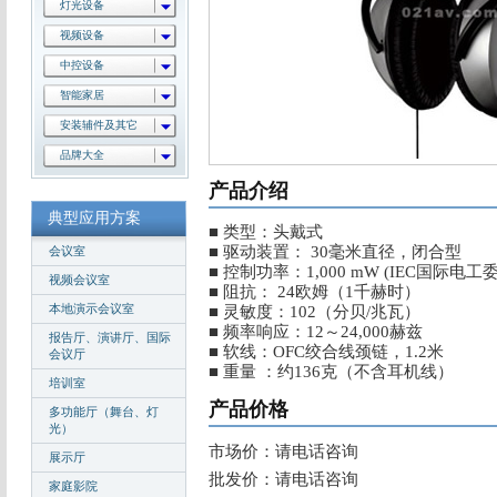
灯光设备
视频设备
中控设备
智能家居
安装辅件及其它
品牌大全
产品介绍
典型应用方案
■ 类型：头戴式
■ 驱动装置： 30毫米直径，闭合型
会议室
■ 控制功率：1,000 mW (IEC国际电工
视频会议室
■ 阻抗： 24欧姆（1千赫时）
本地演示会议室
■ 灵敏度：102（分贝/兆瓦）
■ 频率响应：12～24,000赫兹
报告厅、演讲厅、国际
■ 软线：OFC绞合线颈链，1.2米
会议厅
■ 重量 ：约136克（不含耳机线）
培训室
产品价格
多功能厅（舞台、灯
光）
市场价：请电话咨询
展示厅
批发价：请电话咨询
家庭影院