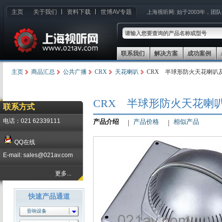
主页
关于我们
资料下载
世博AV专题
上海视听网:
始于2003年，团
联系我们
解决方案
成功案例
主页
商品汇总
公共广播
CRX
天花喇叭
CRX 半球形防火天花喇叭及面
CRX 半球形防火天花喇叭及
联系方式
电话：021 62339111
产品介绍
产品价格
相似产品
QQ在线
E-mail: sales@021av.com
更多...
快速产品通道
音响设备