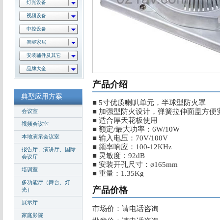
灯光设备
视频设备
中控设备
智能家居
安装辅件及其它
品牌大全
产品介绍
典型应用方案
■ 5寸优质喇叭单元，半球型防火罩
■ 加强型防火设计，弹簧拉伸面盖方便
会议室
■ 适合厚天花板使用
视频会议室
■ 额定/最大功率：6W/10W
本地演示会议室
■ 输入电压：70V/100V
■ 频率响应：100-12KHz
报告厅、演讲厅、国际
■ 灵敏度：92dB
会议厅
■ 安装开孔尺寸：ø165mm
培训室
■ 重量：1.35Kg
多功能厅（舞台、灯
产品价格
光）
展示厅
市场价：请电话咨询
家庭影院