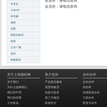
批发价：请电话咨询
专卖店
会员价：请电话咨询
卡拉OK
录音棚
酒吧
别墅
观察实验室
租赁
公共广播
监控
智能家居
关于上海视听网
客户支持
合作伙伴
关于我们
产品售后服务
合作伙伴
为什么选择我们
退货和换货
供应商
我们的不同
自提与送货
全国渠道合作
我们的优势
第三方物流
工程合作
工作机会
款项支付
投资与合作