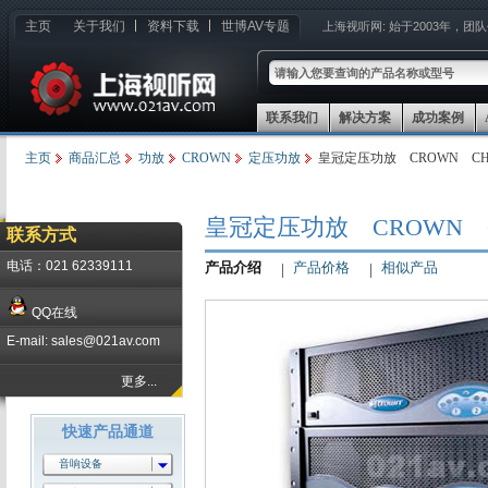
主页
关于我们
资料下载
世博AV专题
上海视听网:
始于2003年，团
联系我们
解决方案
成功案例
主页
商品汇总
功放
CROWN
定压功放
皇冠定压功放 CROWN CH1/
皇冠定压功放 CROWN CH
联系方式
电话：021 62339111
产品介绍
产品价格
相似产品
QQ在线
E-mail: sales@021av.com
更多...
快速产品通道
音响设备