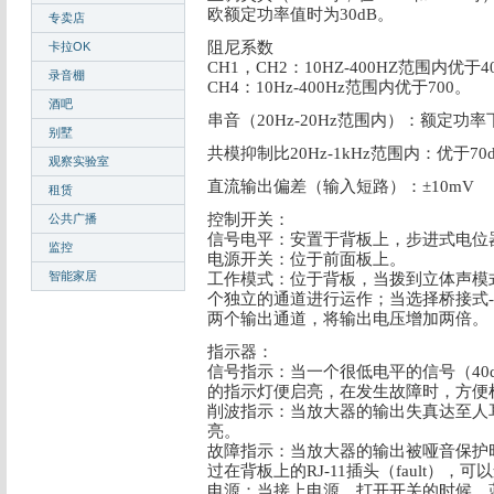
欧额定功率值时为30dB。
专卖店
阻尼系数
卡拉OK
CH1，CH2：10HZ-400HZ范围内优于4
录音棚
CH4：10Hz-400Hz范围内优于700。
酒吧
串音（20Hz-20Hz范围内）：额定功率
别墅
共模抑制比20Hz-1kHz范围内：优于70
观察实验室
直流输出偏差（输入短路）：±10mV
租赁
控制开关：
公共广播
信号电平：安置于背板上，步进式电位
监控
电源开关：位于前面板上。
智能家居
工作模式：位于背板，当拨到立体声模
个独立的通道进行运作；当选择桥接式
两个输出通道，将输出电压增加两倍。
指示器：
信号指示：当一个很低电平的信号（40
的指示灯便启亮，在发生故障时，方便
削波指示：当放大器的输出失真达至人
亮。
故障指示：当放大器的输出被哑音保护
过在背板上的RJ-11插头（fault），
电源：当接上电源、打开开关的时候，