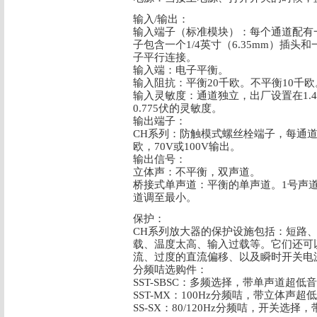
输入/输出：
输入端子（标准模块）：每个通道配有一个Ne
子包含一个1/4英寸（6.35mm）插头
子平行连接。
输入端：电子平衡。
输入阻抗：平衡20千欧。不平衡10千欧
输入灵敏度：通道独立，出厂设置在1.4
0.775伏的灵敏度。
输出端子：
CH系列：防触模式螺丝栓端子，每通道
欧，70V或100V输出。
输出信号：
立体声：不平衡，双声道。
桥接式单声道：平衡的单声道。1号声
道调至最小。
保护：
CH系列放大器的保护设施包括：短路
载、温度太高、输入过载等。它们还可
流、过度的直流偏移、以及瞬时开关电
分频咭选购件：
SST-SBSC：多频选择，带单声道超低
SST-MX：100Hz分频咭，带立体声超
SS-SX：80/120Hz分频咭，开关选