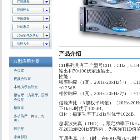
灯光设备
视频设备
中控设备
智能家居
安装辅件及其它
品牌大全
产品介绍
典型应用方案
CH系列共有三个型号CH1，CH2，CH
输出和70/100伏定压输出。
会议室
性能：
视频会议室
频率响应（1瓦，20Hz-20kHz时），CH1
本地演示会议室
±0.25dB
相位响应（1瓦，20Hz-20kHz时）：±1
报告厅、演讲厅、国际
会议厅
信噪声比（A加权平均值）（20Hz-20H
培训室
下1kHz时优于105dB。
CH4：额定功率下1kHz时优于102dB。
多功能厅（舞台、灯
光）
总谐波失真（THD），额定功率下1kH
在20Hz到20Hz范围内，为实际THD值
展示厅
家庭影院
互调失真（4：1时，在60Hz和7kHz时