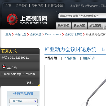
主页
关于我们
资料下载
世博AV专题
上海视听网:
始于2003年，团
联系我们
解决方案
成功案例
主页
商品汇总
会议系统
Beyerdynamic
会议讨论系统
拜亚动力会议讨论系统
拜亚动力会议讨论系统 beyer
联系方式
电话：021 62339111
产品介绍
产品价格
相似产品
QQ在线
E-mail: sales@021av.com
更多...
快速产品通道
音响设备