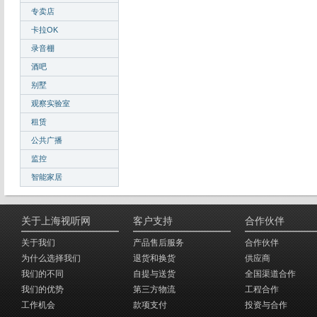
专卖店
卡拉OK
录音棚
酒吧
别墅
观察实验室
租赁
公共广播
监控
智能家居
关于上海视听网
客户支持
合作伙伴
关于我们
产品售后服务
合作伙伴
为什么选择我们
退货和换货
供应商
我们的不同
自提与送货
全国渠道合作
我们的优势
第三方物流
工程合作
工作机会
款项支付
投资与合作