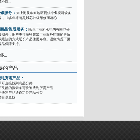
济性...
修服务：
为上海及华东地区提供专业视听设备
，10多年来都是以芯片级维修而著称...
商品售后服务：
除各厂商所承担的有限包修
务期外，用户更可获得超出厂商服务时限的售后
以经济的方式延长产品使用寿命。紧急情况下更
备品保障支持。
...
要的产品
到所需产品：
单可直接找到商品分类
页头部的搜索条可快速找到所需产品
侧快速产品通道定位产品分类
类目录查找