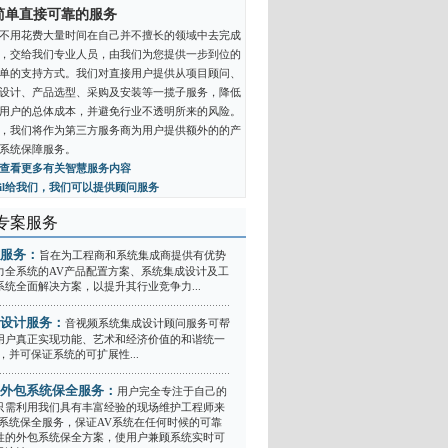
简单直接可靠的服务
不用花费大量时间在自己并不擅长的领域中去完成
，交给我们专业人员，由我们为您提供一步到位的
单的支持方式。我们对直接用户提供从项目顾问、
设计、产品选型、采购及安装等一揽子服务，降低
用户的总体成本，并避免行业不透明所来的风险。
，我们将作为第三方服务商为用户提供额外的的产
系统保障服务。
查看更多有关智慧服务内容
ail给我们，我们可以提供顾问服务
专案服务
服务：
旨在为工程商和系统集成商提供有优势
力全系统的AV产品配置方案、系统集成设计及工
系统全面解决方案，以提升其行业竞争力...
设计服务：
音视频系统集成设计顾问服务可帮
用户真正实现功能、艺术和经济价值的和谐统一
，并可保证系统的可扩展性...
外包系统保全服务：
用户完全专注于自己的
只需利用我们具有丰富经验的现场维护工程师来
V系统保全服务，保证AV系统在任何时候的可靠
性的外包系统保全方案，使用户兼顾系统实时可