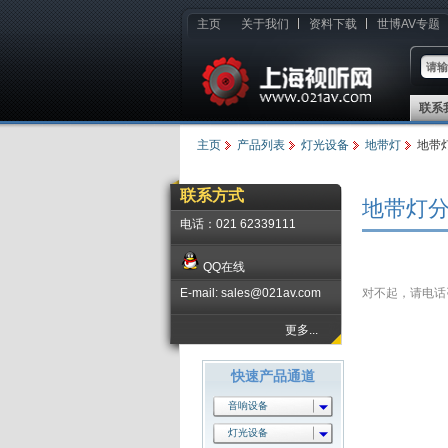
主页
关于我们
资料下载
世博AV专题
联系
主页
产品列表
灯光设备
地带灯
地带
联系方式
地带灯
电话：021 62339111
QQ在线
E-mail: sales@021av.com
对不起，请电话咨询
更多...
快速产品通道
音响设备
灯光设备