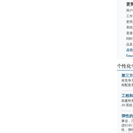
更
用户
工作
更简
系统
直接
同时
品及
点击
Em
个性化
第三方
有竞争
程配套
工程和
助蕞终
AV系统
弹性的
事业，
进行A
性，弹