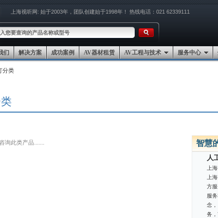
上海视听网:
始于2003年，团队创建始于1998年！
热线电话：021 62339111
我们
解决方案
成功案例
AV器材租赁
AV工程与技术
服务中心
灯分类
分类
智慧
此类产品.......
人
上海
上海
方服
服务
念，
务，