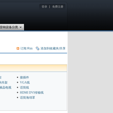
登录
免费注册
音响设备分类
订阅 Rss
添加到收藏夹/共享
架
接插件
响吊架
VGA线
D液晶电视
话筒线
HDMI DVI传输线
话筒海绵罩