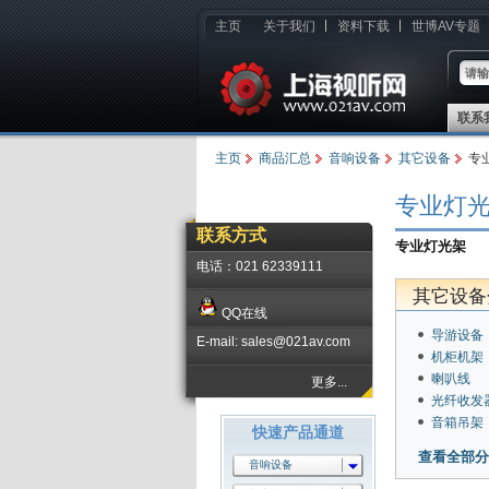
主页
关于我们
资料下载
世博AV专题
联系
主页
商品汇总
音响设备
其它设备
专
专业灯
联系方式
专业灯光架
电话：021 62339111
其它设备
QQ在线
导游设备
E-mail: sales@021av.com
机柜机架
喇叭线
更多...
光纤收发
音箱吊架
快速产品通道
查看全部分
音响设备