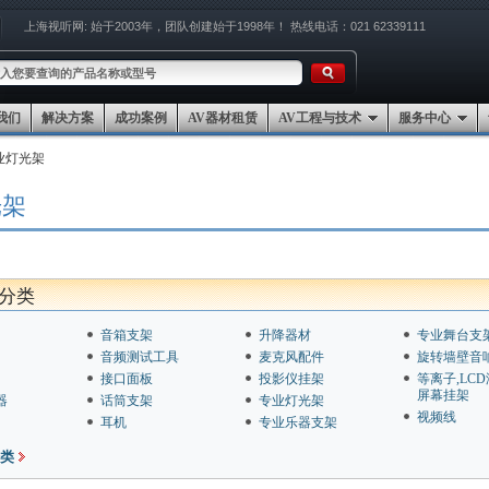
上海视听网:
始于2003年，团队创建始于1998年！
热线电话：021 62339111
我们
解决方案
成功案例
AV器材租赁
AV工程与技术
服务中心
业灯光架
光架
分类
音箱支架
升降器材
专业舞台支
音频测试工具
麦克风配件
旋转墙壁音
接口面板
投影仪挂架
等离子,LC
屏幕挂架
器
话筒支架
专业灯光架
视频线
耳机
专业乐器支架
类