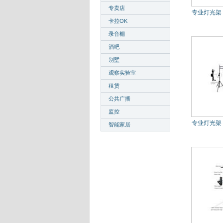
专卖店
专业灯光架 D
卡拉OK
录音棚
酒吧
别墅
观察实验室
租赁
公共广播
监控
专业灯光架 D
智能家居