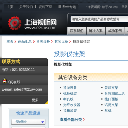
主页
关于我们
资料下载
世博AV专题
上海视听网:
始于2003年，团
联系我们
解决方案
成功案例
主页
商品汇总
音响设备
其它设备
投影仪挂架
投影仪挂架
联系方式
投影仪挂架
电话：021 62339111
其它设备分类
QQ在线
导游设备
音箱支架
E-mail: sales@021av.com
机柜机架
音频测试工具
喇叭线
接口面板
更多...
光纤收发器
话筒支架
音箱吊架
耳机
快速产品通道
查看全部分类
音响设备