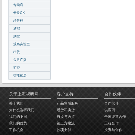
专卖店
卡拉OK
录音棚
酒吧
别墅
观察实验室
租赁
公共广播
监控
智能家居
关于上海视听网
客户支持
合作伙伴
关于我们
产品售后服务
合作伙伴
为什么选择我们
退货和换货
供应商
我们的不同
自提与送货
全国渠道合作
我们的优势
第三方物流
工程合作
工作机会
款项支付
投资与合作