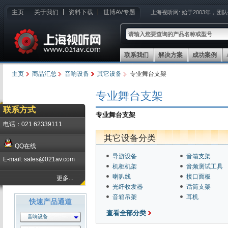
主页
关于我们
资料下载
世博AV专题
上海视听网:
始于2003年，团
联系我们
解决方案
成功案例
主页
商品汇总
音响设备
其它设备
专业舞台支架
专业舞台支架
联系方式
专业舞台支架
电话：021 62339111
其它设备分类
QQ在线
导游设备
音箱支架
E-mail: sales@021av.com
机柜机架
音频测试工具
喇叭线
接口面板
更多...
光纤收发器
话筒支架
音箱吊架
耳机
快速产品通道
查看全部分类
音响设备