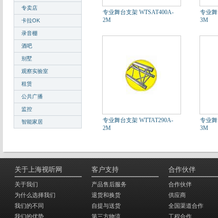
专卖店
专业舞台支架 WTSAT400A-
专业舞台
2M
3M
卡拉OK
录音棚
酒吧
别墅
观察实验室
租赁
公共广播
监控
专业舞台支架 WTTAT290A-
专业舞台
智能家居
2M
3M
关于上海视听网
客户支持
合作伙伴
关于我们
产品售后服务
合作伙伴
为什么选择我们
退货和换货
供应商
我们的不同
自提与送货
全国渠道合作
我们的优势
第三方物流
工程合作