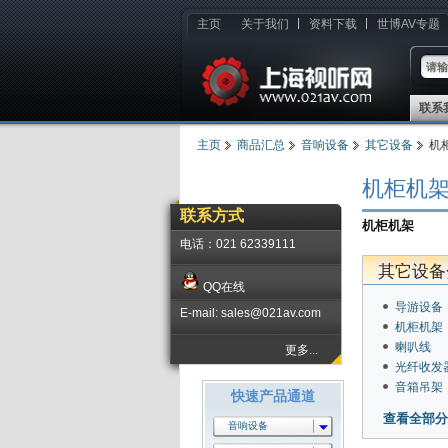
主页
关于我们
资料下载
世博AV专题
联系
主页
商品汇总
音响设备
其它设备
机
机柜机
联系方式
机柜机架
电话：021 62339111
其它设备
QQ在线
导游设备
E-mail: sales@021av.com
机柜机架
喇叭线
更多...
光纤收发
音箱吊架
快速产品通道
查看全部分
音响设备