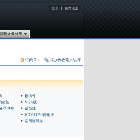
登录
免费注册
音响设备分类
订阅 Rss
添加到收藏夹/共享
架
接插件
响吊架
VGA线
D液晶电视
话筒线
HDMI DVI传输线
话筒海绵罩