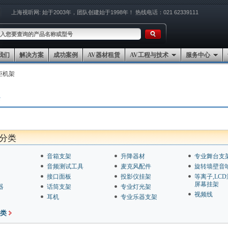
上海视听网:
始于2003年，团队创建始于1998年！
热线电话：021 62339111
我们
解决方案
成功案例
AV器材租赁
AV工程与技术
服务中心
柜机架
架
分类
音箱支架
升降器材
专业舞台支
音频测试工具
麦克风配件
旋转墙壁音
接口面板
投影仪挂架
等离子,LC
屏幕挂架
器
话筒支架
专业灯光架
视频线
耳机
专业乐器支架
类