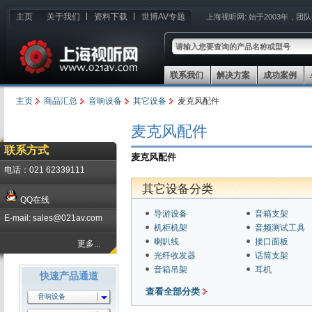
主页
关于我们
资料下载
世博AV专题
上海视听网:
始于2003年，团
联系我们
解决方案
成功案例
主页
商品汇总
音响设备
其它设备
麦克风配件
麦克风配件
联系方式
麦克风配件
电话：021 62339111
其它设备分类
QQ在线
导游设备
音箱支架
E-mail: sales@021av.com
机柜机架
音频测试工具
喇叭线
接口面板
更多...
光纤收发器
话筒支架
音箱吊架
耳机
快速产品通道
查看全部分类
音响设备