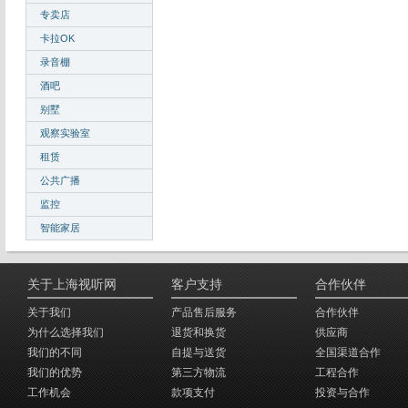
专卖店
卡拉OK
录音棚
酒吧
别墅
观察实验室
租赁
公共广播
监控
智能家居
关于上海视听网
客户支持
合作伙伴
关于我们
产品售后服务
合作伙伴
为什么选择我们
退货和换货
供应商
我们的不同
自提与送货
全国渠道合作
我们的优势
第三方物流
工程合作
工作机会
款项支付
投资与合作