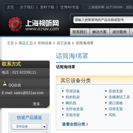
主页
关于我们
资料下载
世博AV专题
上海视听网:
始于2003年，团
联系我们
解决方案
成功案例
主页
商品汇总
音响设备
其它设备
话筒海绵罩
话筒海绵罩
联系方式
话筒海绵罩
电话：021 62339111
其它设备分类
QQ在线
导游设备
音箱支架
E-mail: sales@021av.com
机柜机架
音频测试工具
喇叭线
接口面板
更多...
光纤收发器
话筒支架
音箱吊架
耳机
快速产品通道
查看全部分类
音响设备