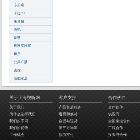
专卖店
卡拉OK
录音棚
酒吧
别墅
观察实验室
租赁
公共广播
监控
智能家居
关于上海视听网
客户支持
合作伙伴
关于我们
产品售后服务
合作伙伴
为什么选择我们
退货和换货
供应商
我们的不同
自提与送货
全国渠道合作
我们的优势
第三方物流
工程合作
工作机会
款项支付
投资与合作