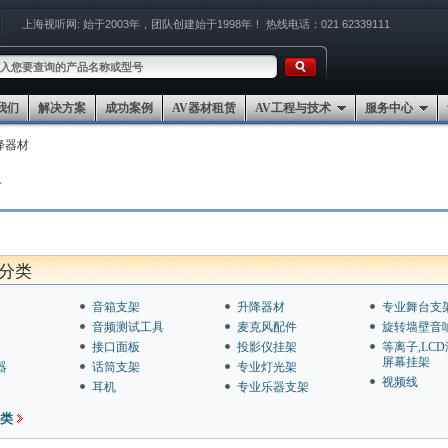
上海视听网:
始于2003年，团队创建始于1998年！
热线电话：021 62339111
我们
解决方案
成功案例
AV器材租赁
AV工程与技术
服务中心
降器材
材
分类
音箱支架
升降器材
专业舞台支
音频测试工具
麦克风配件
旋转墙壁音
接口面板
投影仪挂架
等离子,LC
屏幕挂架
器
话筒支架
专业灯光架
视频线
耳机
专业乐器支架
类