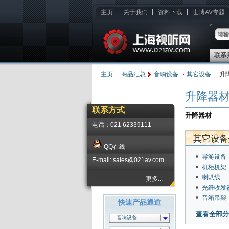
主页
关于我们
资料下载
世博AV专题
联系
主页
商品汇总
音响设备
其它设备
升
升降器
联系方式
升降器材
电话：021 62339111
其它设备
QQ在线
导游设备
E-mail: sales@021av.com
机柜机架
喇叭线
更多...
光纤收发
音箱吊架
快速产品通道
查看全部分
音响设备