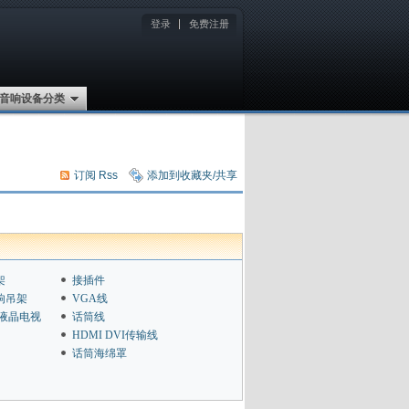
登录
免费注册
音响设备分类
订阅 Rss
添加到收藏夹/共享
架
接插件
响吊架
VGA线
D液晶电视
话筒线
HDMI DVI传输线
话筒海绵罩