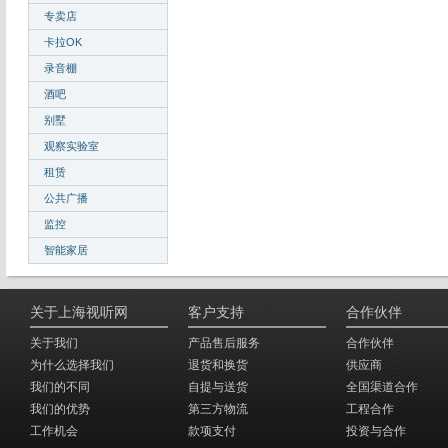
专卖店
卡拉OK
录音棚
酒吧
别墅
观察实验室
租赁
公共广播
监控
智能家居
关于上海视听网
客户支持
合作伙伴
关于我们
产品售后服务
合作伙伴
为什么选择我们
退货和换货
供应商
我们的不同
自提与送货
全国渠道合作
我们的优势
第三方物流
工程合作
工作机会
款项支付
投资与合作